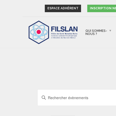
ESPACE ADHÉRENT
INSCRIPTION 
QUI SOMMES-
NOUS ?
RECHERCHE
Saisir
ET
mot-
NAVIGATION
clé.
Rechercher
DE