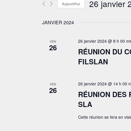
26 janvier 
Évènements
Aujourd'hui
VUES
par
Sélectionnez
ÉVÈNEMENTS
mot-
une
clé.
JANVIER 2024
date.
26 janvier 2024 @ 8 h 00 mi
VEN
26
RÉUNION DU 
FILSLAN
26 janvier 2024 @ 14 h 00 
VEN
26
RÉUNION DES
SLA
Cette réunion se fera en visi