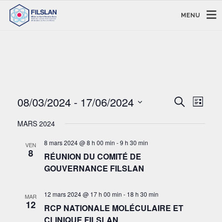
MENU
RECHERC
NAVI
08/03/2024
 - 
17/06/2024
Recherche
Liste
DE
ET
Sélectionnez
VUE
NAVIGAT
MARS 2024
une
ÉVÈ
DE
date.
8 mars 2024 @ 8 h 00 min
-
9 h 30 min
VEN
VUES
8
RÉUNION DU COMITÉ DE
ÉVÈNEM
GOUVERNANCE FILSLAN
12 mars 2024 @ 17 h 00 min
-
18 h 30 min
MAR
12
RCP NATIONALE MOLÉCULAIRE ET
CLINIQUE FILSLAN