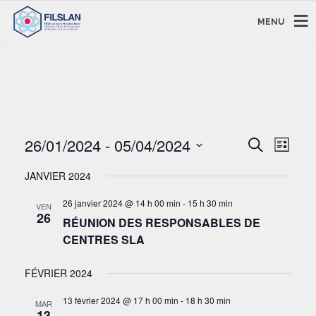
MENU
RECHERC
NAVI
26/01/2024
 - 
05/04/2024
Recherche
Liste
DE
ET
Sélectionnez
VUE
NAVIGAT
JANVIER 2024
une
ÉVÈ
DE
date.
26 janvier 2024 @ 14 h 00 min
-
15 h 30 min
VEN
VUES
26
RÉUNION DES RESPONSABLES DE
ÉVÈNEM
CENTRES SLA
FÉVRIER 2024
13 février 2024 @ 17 h 00 min
-
18 h 30 min
MAR
13