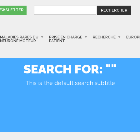
NEWSLETTER
MALADIES RARES DU
PRISE EN CHARGE
RECHERCHE
EUROP
NEURONE MOTEUR
PATIENT
SEARCH FOR: ""
This is the default search subtitle