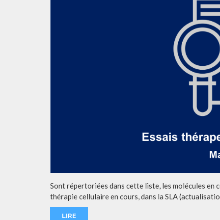
Sont répertoriées dans cette liste, les molécules en
thérapie cellulaire en cours, dans la SLA (actualisatio
LIRE