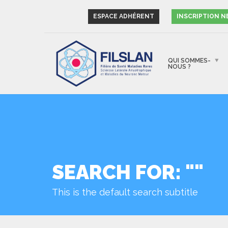
ESPACE ADHÉRENT
INSCRIPTION 
QUI SOMMES-
NOUS ?
SEARCH FOR: ""
This is the default search subtitle