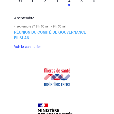
0
0
0
0
1
0
0
31
1
2
3
4
5
6
ÉVÈNEMENT,
ÉVÈNEMENT,
ÉVÈNEMENT,
ÉVÈNEMENT,
ÉVÈNEMENT,
ÉVÈNEMENT,
ÉVÈNEMEN
4 septembre
4 septembre @ 8 h 00 min
-
9 h 30 min
RÉUNION DU COMITÉ DE GOUVERNANCE
FILSLAN
Voir le calendrier