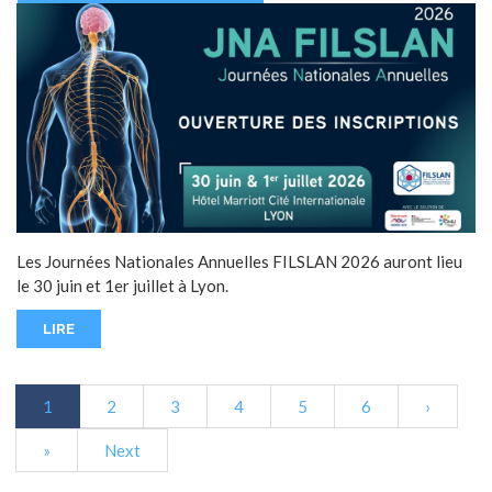
Les Journées Nationales Annuelles FILSLAN 2026 auront lieu
le 30 juin et 1er juillet à Lyon.
LIRE
1
2
3
4
5
6
›
»
Next