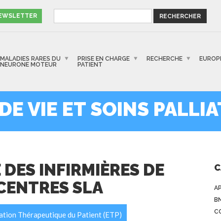
NEWSLETTER
MALADIES RARES DU
PRISE EN CHARGE
RECHERCHE
EUROP
NEURONE MOTEUR
PATIENT
 DE VIE ET SOINS PALLIA
DES INFIRMIÈRES DE
C
CENTRES SLA
A
B
C
ation Thérapeutique du Patient (ETP)