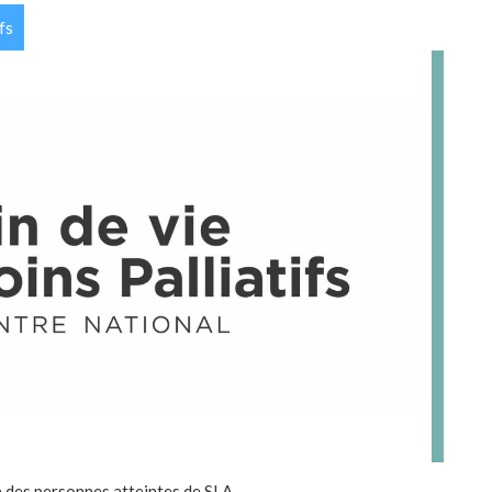
fs
ie des personnes atteintes de SLA