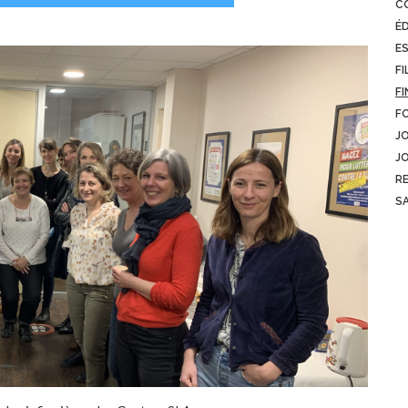
C
É
E
FI
FI
F
J
J
R
S