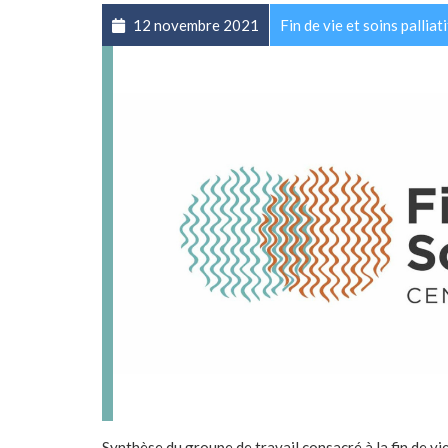
12 novembre 2021
Fin de vie et soins palliati
Synthèse du groupe de travail consacré à la fin de v