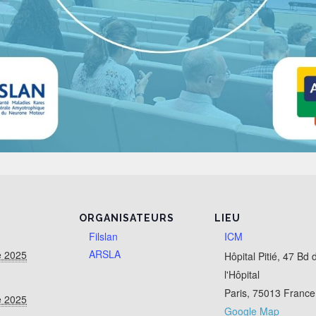
ORGANISATEURS
LIEU
Filslan
ICM
ARSLA
e 2025
Hôpital Pitié, 47 Bd 
l'Hôpital
Paris
,
75013
France
e 2025
Google Map