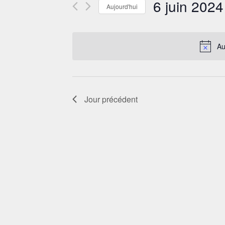
6 juin 2024
Évènements
Aujourd'hui
VUES
par
Sélectionnez
ÉVÈNEMENTS
mot-
une
clé.
date.
Au
Jour précédent