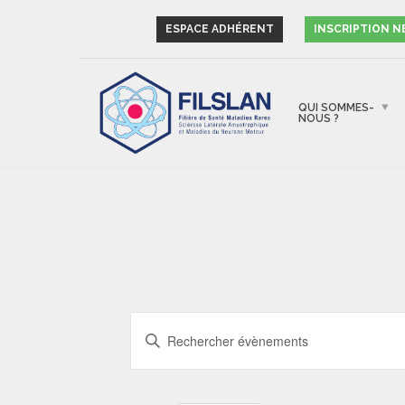
ESPACE ADHÉRENT
INSCRIPTION 
QUI SOMMES-
NOUS ?
RECHERCHE
Saisir
ET
mot-
NAVIGATION
clé.
Rechercher
DE