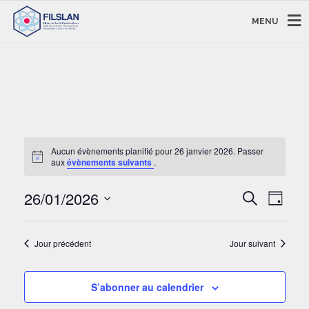
MENU
Aucun évènements planifié pour 26 janvier 2026. Passer
aux
évènements suivants
.
RECHERC
NAVI
26/01/2026
Recherche
Jour
DE
ET
Sélectionnez
VUE
NAVIGAT
une
ÉVÈ
DE
Jour précédent
Jour suivant
date.
VUES
ÉVÈNEM
S’abonner au calendrier