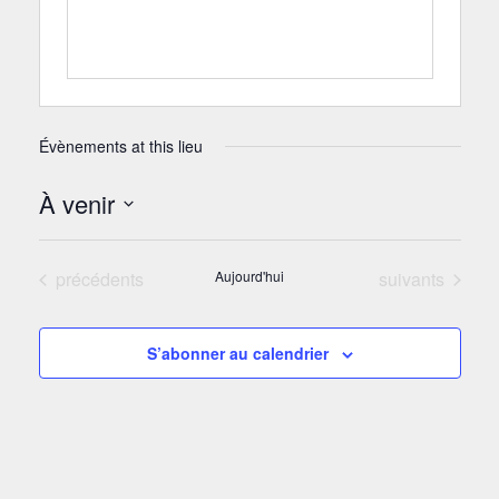
Évènements at this lieu
À venir
Sélectionnez
une
Évènements
Évènements
précédents
Aujourd'hui
suivants
date.
S’abonner au calendrier