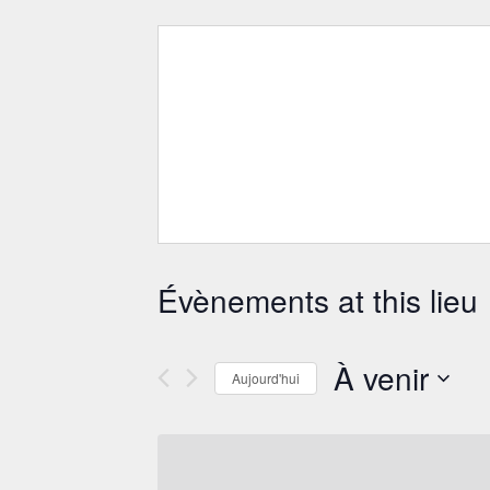
Évènements at this lieu
À venir
Aujourd'hui
Sélectionnez
une
date.