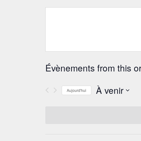
Évènements from this o
À venir
Aujourd'hui
Sélectionnez
une
date.