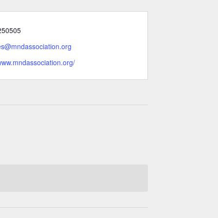
250505
es@mndassociation.org
/www.mndassociation.org/