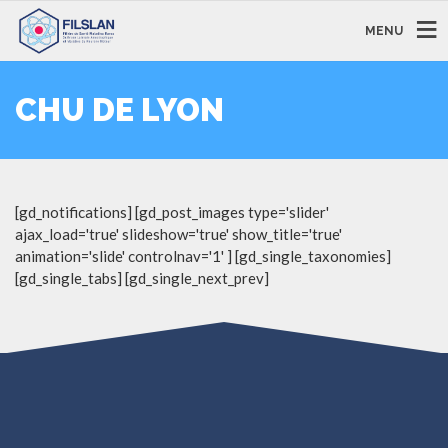
MENU
CHU DE LYON
[gd_notifications] [gd_post_images type='slider'
ajax_load='true' slideshow='true' show_title='true'
animation='slide' controlnav='1' ] [gd_single_taxonomies]
[gd_single_tabs] [gd_single_next_prev]