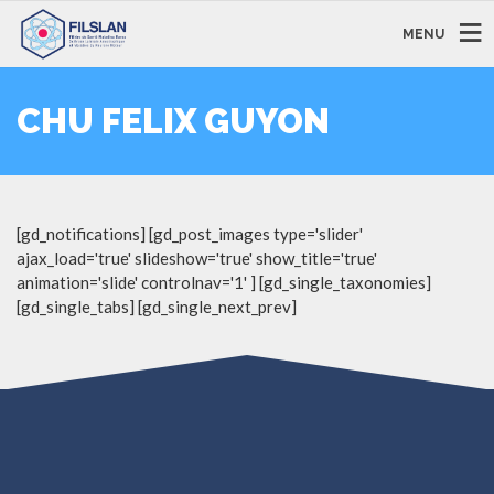
MENU
CHU FELIX GUYON
[gd_notifications] [gd_post_images type='slider'
ajax_load='true' slideshow='true' show_title='true'
animation='slide' controlnav='1' ] [gd_single_taxonomies]
[gd_single_tabs] [gd_single_next_prev]