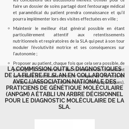
faire un dossier de soins partagé dont l’entourage médical
et paramédical du patient prendra connaissance et qu’il
pourra implémenter lors des visites effectuées en ville ;
Maintenir le meilleur état général possible en étant
particulièrement attentif aux retentissements
nutritionnels et respiratoires de la SLA qui peut à son tour
moduler l’évolutivité motrice et ses conséquences sur
l’autonomie ;
Proposer au patient, chaque fois que cela sera possible, de
LA COMMISSION OUTILS DIAGNOSTIQUES
participer à l’amélioration des connaissances concernant
DE LA FILIÈRE FILSLAN EN COLLABORATION
sa maladie (études de recherche clinique) et à la mise en
AVEC L’ASSOCIATION NATIONALE DES
évidence de nouveaux traitements (essais thérapeutiques).
PRATICIENS DE GÉNÉTIQUE MOLÉCULAIRE
(ANPGM) A ÉTABLI UN ARBRE DÉCISIONNEL
POUR LE DIAGNOSTIC MOLÉCULAIRE DE LA
SLA.