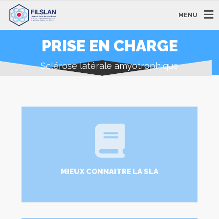
MENU
PRISE EN CHARGE
Sclérose latérale amyotrophique
MIEUX CONNAITRE LA SLA
LIRE PLUS