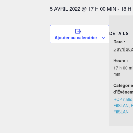
5 AVRIL 2022 @ 17 H 00 MIN
-
18 H
DÉTAILS
Ajouter au calendrier
Date :
5 avril 20
Heure :
17 h 00 mi
min
Catégori
d’Évènem
RCP nation
FilSLAN
,
R
FilSLAN