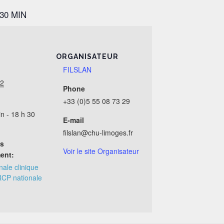
 30 MIN
ORGANISATEUR
FILSLAN
22
Phone
+33 (0)5 55 08 73 29
n - 18 h 30
E-mail
filslan@chu-limoges.fr
es
Voir le site Organisateur
ent:
ale clinique
CP nationale