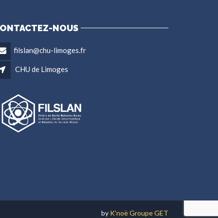
ONTACTEZ-NOUS
filslan@chu-limoges.fr
CHU de Limoges
by
K'noë Groupe GET