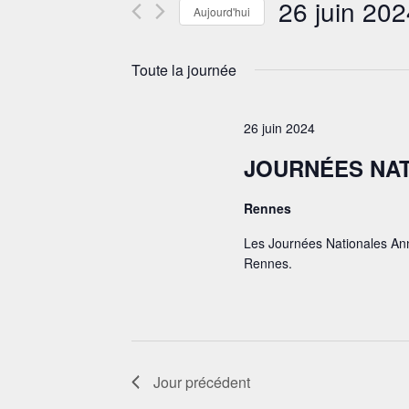
26 juin 202
Évènements
Aujourd'hui
VUES
par
Sélectionnez
ÉVÈNEMENTS
mot-
une
clé.
Toute la journée
date.
26 juin 2024
JOURNÉES NAT
Rennes
Les Journées Nationales Ann
Rennes.
Jour précédent