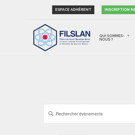
ESPACE ADHÉRENT
INSCRIPTION 
QUI SOMMES-
NOUS ?
RECHERCHE
Saisir
ET
mot-
NAVIGATION
clé.
Rechercher
DE