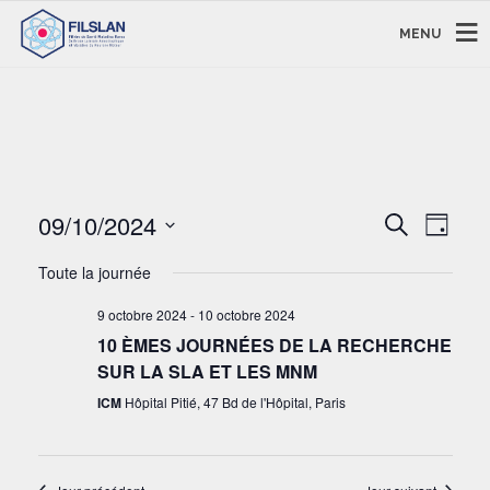
MENU
RECHERC
NAVI
09/10/2024
Recherche
Jour
DE
ET
Sélectionnez
VUE
NAVIGAT
Toute la journée
une
ÉVÈ
DE
date.
9 octobre 2024
-
10 octobre 2024
VUES
10 ÈMES JOURNÉES DE LA RECHERCHE
ÉVÈNEM
SUR LA SLA ET LES MNM
ICM
Hôpital Pitié, 47 Bd de l'Hôpital, Paris