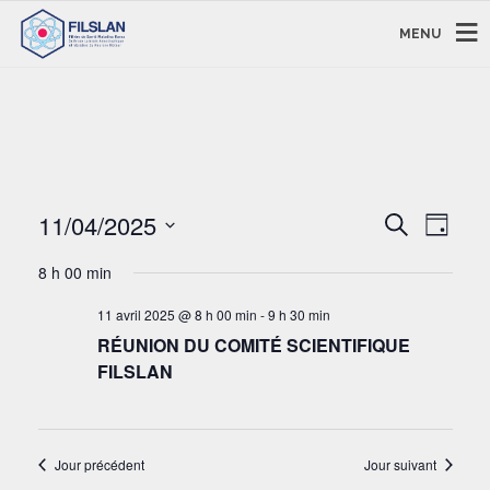
MENU
RECHERC
NAVI
11/04/2025
Recherche
Jour
DE
ET
Sélectionnez
VUE
NAVIGAT
8 h 00 min
une
ÉVÈ
DE
date.
11 avril 2025 @ 8 h 00 min
-
9 h 30 min
VUES
RÉUNION DU COMITÉ SCIENTIFIQUE
ÉVÈNEM
FILSLAN
Jour précédent
Jour suivant