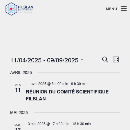
MENU
RECHERC
NAVI
11/04/2025
 - 
09/09/2025
Recherche
Liste
DE
ET
Sélectionnez
VUE
NAVIGAT
AVRIL 2025
une
ÉVÈ
DE
date.
11 avril 2025 @ 8 h 00 min
-
9 h 30 min
VEN
VUES
11
RÉUNION DU COMITÉ SCIENTIFIQUE
ÉVÈNEM
FILSLAN
MAI 2025
13 mai 2025 @ 17 h 00 min
-
18 h 30 min
MAR
13