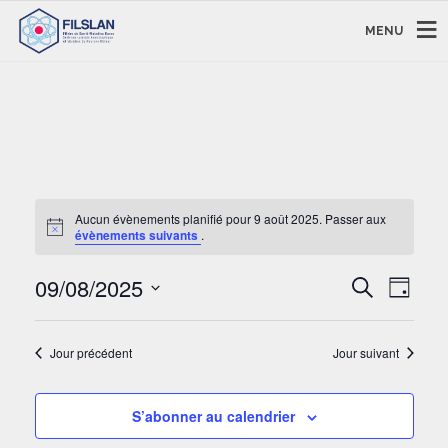
MENU
Aucun évènements planifié pour 9 août 2025. Passer aux
évènements suivants
.
RECHERC
NAVI
09/08/2025
Recherche
Jour
DE
ET
Sélectionnez
VUE
NAVIGAT
une
ÉVÈ
DE
Jour précédent
Jour suivant
date.
VUES
ÉVÈNEM
S’abonner au calendrier