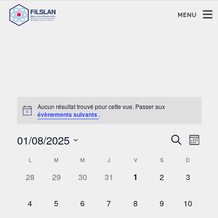
MENU
Aucun résultat trouvé pour cette vue. Passer aux
évènements suivants
.
RECHERC
NAVI
01/08/2025
Recherche
Mois
DE
ET
Sélectionnez
VUE
CALENDRIER
NAVIGAT
L
M
M
J
V
S
D
une
ÉVÈ
DE
DE
date.
0
0
0
0
0
0
0
28
29
30
31
1
2
3
ÉVÈNEMENTS
VUES
ÉVÈNEMENT,
ÉVÈNEMENT,
ÉVÈNEMENT,
ÉVÈNEMENT,
ÉVÈNEMENT,
ÉVÈNEMENT,
ÉVÈNEM
ÉVÈNEM
0
0
0
0
0
0
0
4
5
6
7
8
9
10
ÉVÈNEMENT,
ÉVÈNEMENT,
ÉVÈNEMENT,
ÉVÈNEMENT,
ÉVÈNEMENT,
ÉVÈNEMENT,
ÉVÈNEM