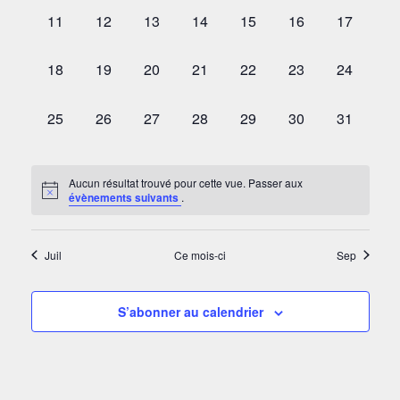
0
0
0
0
0
0
0
11
12
13
14
15
16
17
ÉVÈNEMENT,
ÉVÈNEMENT,
ÉVÈNEMENT,
ÉVÈNEMENT,
ÉVÈNEMENT,
ÉVÈNEMENT,
ÉVÈNEM
0
0
0
0
0
0
0
18
19
20
21
22
23
24
ÉVÈNEMENT,
ÉVÈNEMENT,
ÉVÈNEMENT,
ÉVÈNEMENT,
ÉVÈNEMENT,
ÉVÈNEMENT,
ÉVÈNEM
0
0
0
0
0
0
0
25
26
27
28
29
30
31
ÉVÈNEMENT,
ÉVÈNEMENT,
ÉVÈNEMENT,
ÉVÈNEMENT,
ÉVÈNEMENT,
ÉVÈNEMENT,
ÉVÈNEM
Aucun résultat trouvé pour cette vue. Passer aux
évènements suivants
.
Juil
Ce mois-ci
Sep
S’abonner au calendrier