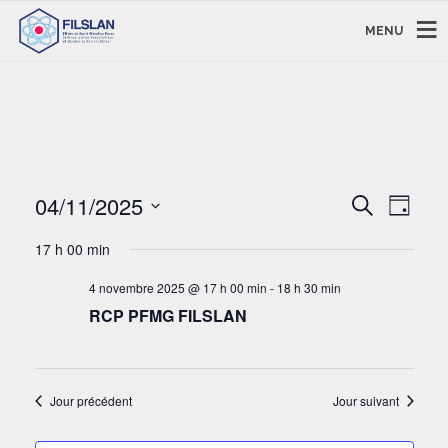
MENU
RECHERC
NAVI
04/11/2025
Recherche
Jour
DE
ET
Sélectionnez
VUE
NAVIGAT
17 h 00 min
une
ÉVÈ
DE
date.
4 novembre 2025 @ 17 h 00 min
-
18 h 30 min
VUES
RCP PFMG FILSLAN
ÉVÈNEM
Jour précédent
Jour suivant