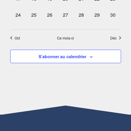
ÉVÈNEMENT,
ÉVÈNEMENT,
ÉVÈNEMENT,
ÉVÈNEMENT,
ÉVÈNEMENT,
ÉVÈNEMENT,
ÉVÈNEM
0
0
0
0
0
0
0
24
25
26
27
28
29
30
ÉVÈNEMENT,
ÉVÈNEMENT,
ÉVÈNEMENT,
ÉVÈNEMENT,
ÉVÈNEMENT,
ÉVÈNEMENT,
ÉVÈNEM
Oct
Ce mois-ci
Déc
S’abonner au calendrier