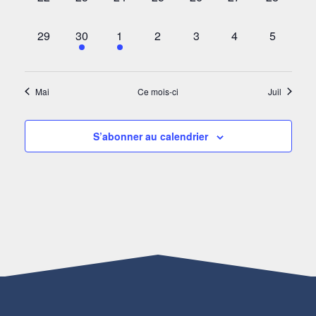
ÉVÈNEMENT,
ÉVÈNEMENT,
ÉVÈNEMENT,
ÉVÈNEMENT,
ÉVÈNEMENT,
ÉVÈNEMENT,
ÉVÈNEM
0
2
1
0
0
0
0
29
30
1
2
3
4
5
ÉVÈNEMENT,
ÉVÈNEMENTS,
ÉVÈNEMENT,
ÉVÈNEMENT,
ÉVÈNEMENT,
ÉVÈNEMENT,
ÉVÈNEM
Mai
Ce mois-ci
Juil
S’abonner au calendrier