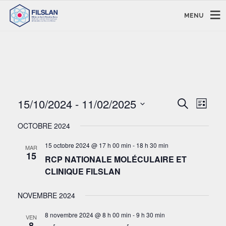
MENU
RECHERC
NAVI
15/10/2024
 - 
11/02/2025
Recherche
Liste
DE
ET
Sélectionnez
VUE
NAVIGAT
OCTOBRE 2024
une
ÉVÈ
DE
date.
15 octobre 2024 @ 17 h 00 min
-
18 h 30 min
MAR
VUES
15
RCP NATIONALE MOLÉCULAIRE ET
ÉVÈNEM
CLINIQUE FILSLAN
NOVEMBRE 2024
8 novembre 2024 @ 8 h 00 min
-
9 h 30 min
VEN
8