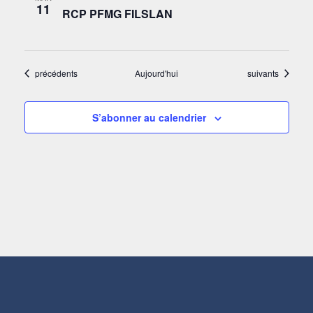
11
RCP PFMG FILSLAN
Évènements
Évènements
précédents
Aujourd'hui
suivants
S’abonner au calendrier