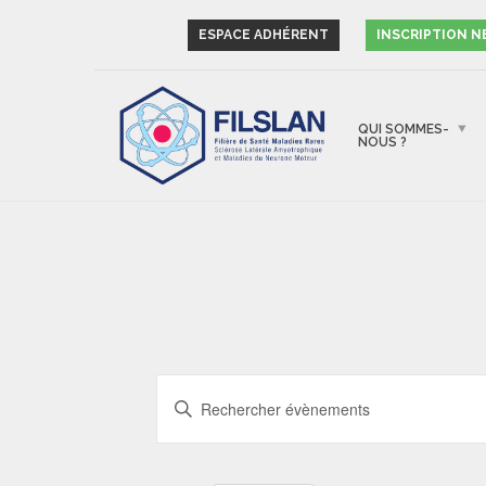
ESPACE ADHÉRENT
INSCRIPTION 
QUI SOMMES-
NOUS ?
RECHERCHE
Saisir
ET
mot-
NAVIGATION
clé.
Rechercher
DE