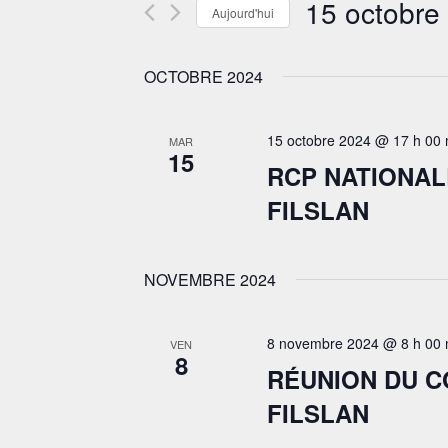
15 octobre
Évènements
Aujourd'hui
VUES
par
Sélectionnez
ÉVÈNEMENTS
mot-
une
clé.
OCTOBRE 2024
date.
15 octobre 2024 @ 17 h 00 
MAR
15
RCP NATIONAL
FILSLAN
NOVEMBRE 2024
8 novembre 2024 @ 8 h 00 
VEN
8
RÉUNION DU 
FILSLAN