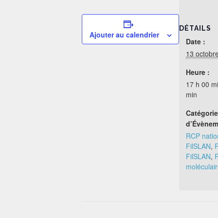
DÉTAILS
Ajouter au calendrier
Date :
13 octobr
Heure :
17 h 00 mi
min
Catégori
d’Évènem
RCP nation
FilSLAN
,
R
FilSLAN
,
R
moléculai