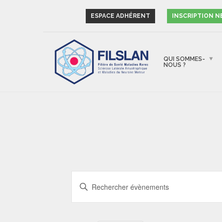
ESPACE ADHÉRENT
INSCRIPTION 
QUI SOMMES-
NOUS ?
RECHERCHE
Saisir
ET
mot-
NAVIGATION
clé.
Rechercher
DE