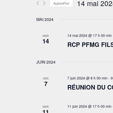
14 mai 202
Évènements
Aujourd'hui
VUES
par
Sélectionnez
ÉVÈNEMENTS
mot-
une
clé.
MAI 2024
date.
14 mai 2024 @ 17 h 00 min
MAR
14
RCP PFMG FIL
JUIN 2024
7 juin 2024 @ 8 h 00 min
-
9
VEN
7
RÉUNION DU C
11 juin 2024 @ 17 h 00 min
MAR
11