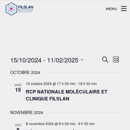
MENU
RECHERC
NAVI
15/10/2024
 - 
11/02/2025
Recherche
Liste
DE
ET
Sélectionnez
VUE
NAVIGAT
OCTOBRE 2024
une
ÉVÈ
DE
date.
15 octobre 2024 @ 17 h 00 min
-
18 h 30 min
MAR
VUES
15
RCP NATIONALE MOLÉCULAIRE ET
ÉVÈNEM
CLINIQUE FILSLAN
NOVEMBRE 2024
8 novembre 2024 @ 8 h 00 min
-
9 h 30 min
VEN
8