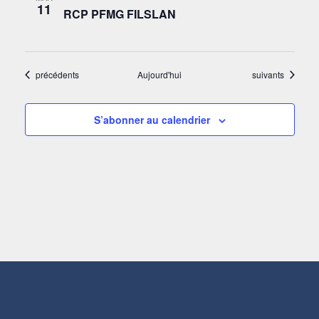
11
RCP PFMG FILSLAN
Évènements
Évènements
précédents
Aujourd'hui
suivants
S’abonner au calendrier