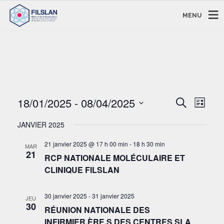
MENU
RECHERC
NAVI
18/01/2025
 - 
08/04/2025
Recherche
Liste
DE
ET
Sélectionnez
VUE
NAVIGAT
JANVIER 2025
une
ÉVÈ
DE
date.
21 janvier 2025 @ 17 h 00 min
-
18 h 30 min
MAR
VUES
21
RCP NATIONALE MOLÉCULAIRE ET
ÉVÈNEM
CLINIQUE FILSLAN
30 janvier 2025
-
31 janvier 2025
JEU
30
RÉUNION NATIONALE DES
INFIRMIER.ÈRE.S DES CENTRES SLA