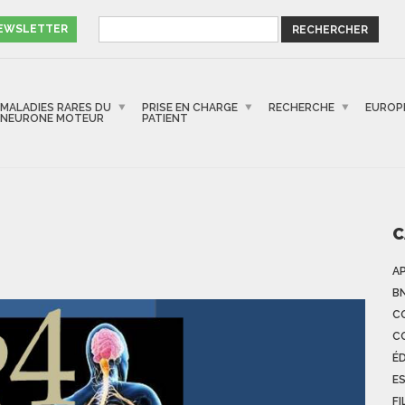
NEWSLETTER
MALADIES RARES DU
PRISE EN CHARGE
RECHERCHE
EUROP
NEURONE MOTEUR
PATIENT
C
A
B
C
C
É
E
FI