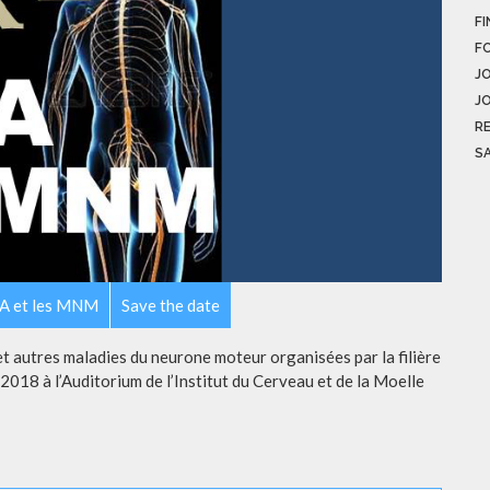
FI
F
J
J
R
S
LA et les MNM
Save the date
t autres maladies du neurone moteur organisées par la filière
2018 à l’Auditorium de l’Institut du Cerveau et de la Moelle