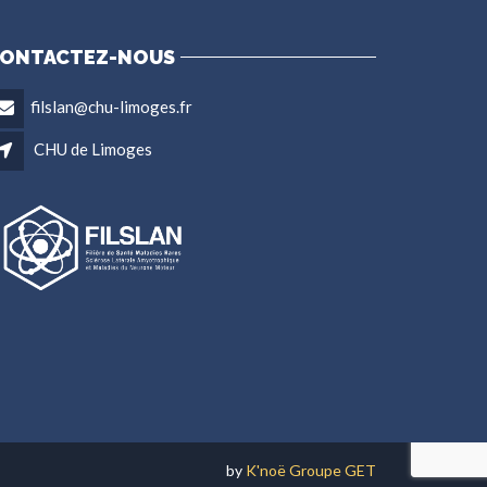
ONTACTEZ-NOUS
filslan@chu-limoges.fr
CHU de Limoges
by
K'noë Groupe GET