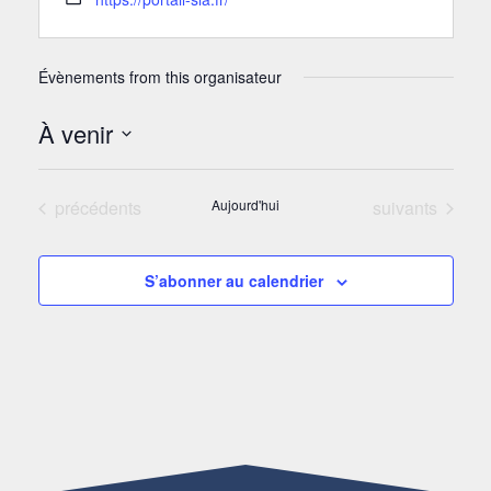
Évènements from this organisateur
À venir
Sélectionnez
une
Évènements
Évènements
précédents
Aujourd'hui
suivants
date.
S’abonner au calendrier