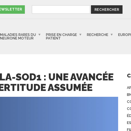
NEWSLETTER
MALADIES RARES DU
PRISE EN CHARGE
RECHERCHE
EUROP
NEURONE MOTEUR
PATIENT
LA-SOD1 : UNE AVANCÉE
C
CERTITUDE ASSUMÉE
A
B
C
C
É
E
FI