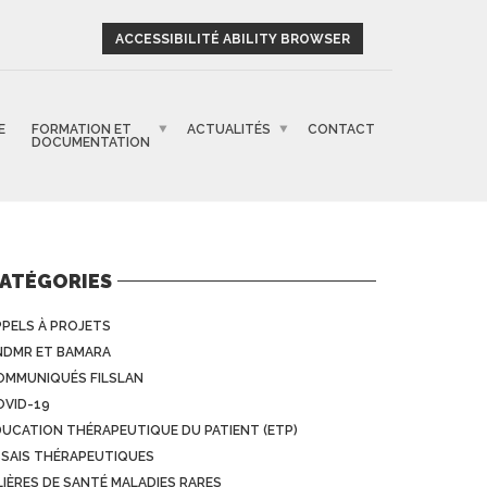
ACCESSIBILITÉ ABILITY BROWSER
E
FORMATION ET
ACTUALITÉS
CONTACT
DOCUMENTATION
ATÉGORIES
PPELS À PROJETS
NDMR ET BAMARA
OMMUNIQUÉS FILSLAN
OVID-19
DUCATION THÉRAPEUTIQUE DU PATIENT (ETP)
SSAIS THÉRAPEUTIQUES
LIÈRES DE SANTÉ MALADIES RARES