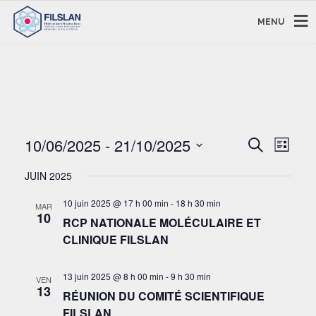
MENU
RECHERC
NAVI
10/06/2025
 - 
21/10/2025
Recherche
Liste
DE
ET
Sélectionnez
VUE
NAVIGAT
JUIN 2025
une
ÉVÈ
DE
date.
10 juin 2025 @ 17 h 00 min
-
18 h 30 min
MAR
VUES
10
RCP NATIONALE MOLÉCULAIRE ET
ÉVÈNEM
CLINIQUE FILSLAN
13 juin 2025 @ 8 h 00 min
-
9 h 30 min
VEN
13
RÉUNION DU COMITÉ SCIENTIFIQUE
FILSLAN