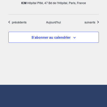
ICM
Hôpital Pitié, 47 Bd de l'Hôpital, Paris, France
Évènements
Évènements
précédents
Aujourd'hui
suivants
S’abonner au calendrier