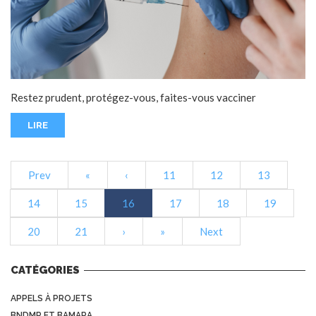
Restez prudent, protégez-vous, faites-vous vacciner
LIRE
Prev
«
‹
11
12
13
14
15
16
17
18
19
20
21
›
»
Next
CATÉGORIES
APPELS À PROJETS
BNDMR ET BAMARA