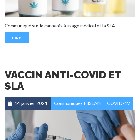
Communiqué sur le cannabis à usage médical et la SLA.
LIRE
VACCIN ANTI-COVID ET
SLA
14 janvier 2021
Communiqués FilSLAN
COVID-19