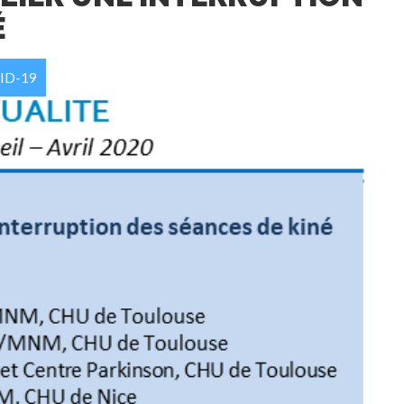
É
ID-19