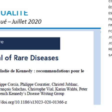
C
É
E
FI
FI
F
J
J
R
S