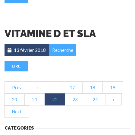
VITAMINE D ET SLA
13 février 2018
Recherche
LIRE
Prev
«
‹
17
18
19
20
21
22
23
24
›
Next
CATÉGORIES